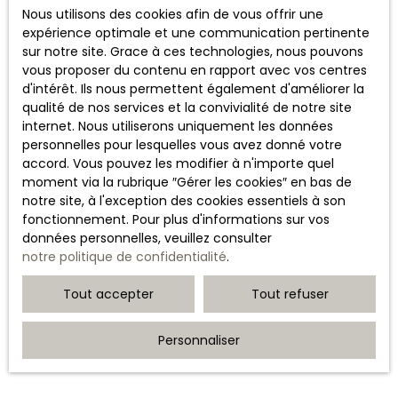
pointant vers d’autres sites internet indépendants. Ces
Nous utilisons des cookies afin de vous offrir une
liens ne constituent, en aucun cas, une approbation ou
expérience optimale et une communication pertinente
un partenariat entre CHASSAIGNE IMMOBILIER et les
sur notre site. Grace à ces technologies, nous pouvons
sociétés éditrices des sites externes. Dès lors, l’éditeur
vous proposer du contenu en rapport avec vos centres
du présent site ne saurait être tenu responsable de
d'intérêt. Ils nous permettent également d'améliorer la
leurs contenus, leurs produits, leurs publicités ou tous
qualité de nos services et la convivialité de notre site
éléments ou services présentés. En outre, l’éditeur du
internet. Nous utiliserons uniquement les données
présent site ne garantit pas la qualité permanente et
personnelles pour lesquelles vous avez donné votre
continue du contenu de ces sites.
accord. Vous pouvez les modifier à n'importe quel
moment via la rubrique ″Gérer les cookies″ en bas de
Force majeure
notre site, à l'exception des cookies essentiels à son
fonctionnement. Pour plus d'informations sur vos
données personnelles, veuillez consulter
La responsabilité de l’éditeur du site ne pourra être
notre politique de confidentialité
.
engagée en cas de force majeure ou de faits
indépendants de sa volonté.
Tout accepter
Tout refuser
Modifications des mentions
légales
Personnaliser
L’éditeur se réserve le droit de modifier, librement et à