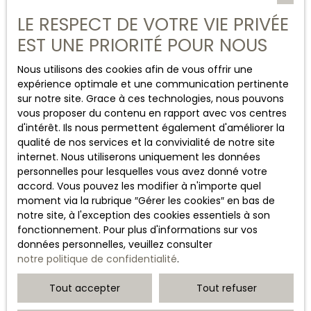
traitées par des sous-traitants pour nous permettre de
LE RESPECT DE VOTRE VIE PRIVÉE
vous fournir nos services.
EST UNE PRIORITÉ POUR NOUS
Durée de conservation des
Nous utilisons des cookies afin de vous offrir une
données
expérience optimale et une communication pertinente
sur notre site. Grace à ces technologies, nous pouvons
Nous conservons vos données uniquement le temps
vous proposer du contenu en rapport avec vos centres
nécessaire pour les finalités poursuivies, conformément
d'intérêt. Ils nous permettent également d'améliorer la
aux prescriptions légales.
qualité de nos services et la convivialité de notre site
internet. Nous utiliserons uniquement les données
Droits des utilisateurs
personnelles pour lesquelles vous avez donné votre
accord. Vous pouvez les modifier à n'importe quel
moment via la rubrique ″Gérer les cookies″ en bas de
Conformément à la réglementation européenne et à la
notre site, à l'exception des cookies essentiels à son
loi Informatique et libertés du 6 janvier 1978, les
fonctionnement. Pour plus d'informations sur vos
internautes dont les données personnelles sont traitées
données personnelles, veuillez consulter
par la société CHASSAIGNE IMMOBILIER ont le droit
notre politique de confidentialité
.
d’accéder à leurs données et le droit de demander la
rectification, la mise à jour et la suppression de leurs
Tout accepter
Tout refuser
données personnelles en