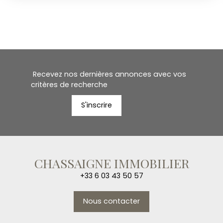
5ha85a42ca en nature de pâtures ainsi qu'une
petite partie boisé. Lieu unique, au calme, parfait
pour cavaliers et amoureux des vieilles pierres et
de la nature. Bien non soumis au DPE, REF: 1517 PRIX:
159 000 euros dont 6% de frais d'agence charge
acquéreur. Une exclusivité Chassaigne Immobilier.
Les risques auxquels ce bien est exposé sont
Recevez nos dernières annonces avec vos
disponible sur le site géorisques. gouv. fr
critères de recherche
S'inscrire
CHASSAIGNE IMMOBILIER
+33 6 03 43 50 57
Nous contacter