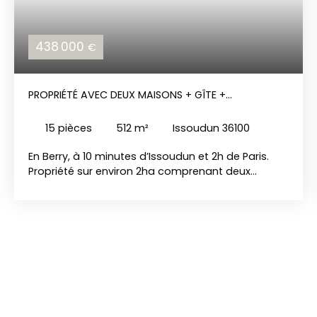
438 000
€
PROPRIÉTÉ AVEC DEUX MAISONS + GÎTE +
DÉPENDANCES
15
pièces
512
m²
Issoudun 36100
En Berry, à 10 minutes d’Issoudun et 2h de Paris.
Propriété sur environ 2ha comprenant deux
maisons d’habitation de 286m²(Dpe F) et 141m²
(Dpe D) en bon état ainsi qu’un gîte de 85m² (Dpe
F), piscine. Nombreuses dépendances : 2 granges,
4 hangars, chenils, boxes, atelier, garage…
Propriété au calme et isolé dans une belle
campagne. Conviendrait parfaitement pour
activité chambres d’hôtes, gîtes, élevage ou pour
une grande famille. REF: 1531 PRIX: 438 000 euros hai
Les risques auxquels ce bien est exposé sont