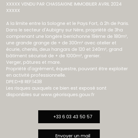
XXXXX VENDU PAR CHASSAIGNE IMMOBILIER AVRIL 2024
XXXXX
A la limite entre la Sologne et le Pays Fort, à 2h de Paris.
Dans le secteur d'Aubigny sur Nère, propriété de 3ha
comprenant une longère berrichonne 19ème de 180m²,
une grande grange de + de 300m² avec atelier et
écurie, chenils, deux hangars de 120 et 240m², grand
bâtiment sécurisé de + de 1000m², grenier.
Verger, pâtures et mare.
Propriété d'agrément, équestre, pouvant être exploiter
en activité professionnelle.
DPE:D+B REF:1438
Les risques auxquels ce bien est exposé sont
disponibles sur www.géorisques.gouv.fr
+33 6 03 43 50 57
Envoyer un mail