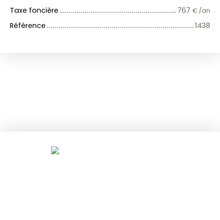
Taxe foncière
767
€ /an
Référence
1438