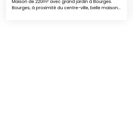
Maison de 220m² avec grand jardin à Bourges.
Bourges, à proximité du centre-ville, belle maison
fin XIXème siècle, d'une surface habitable
d'environ 224 m2 sur trois niveaux (13 pièces
principales dont 9 chambres), cave et grenier.
Véritable maison de famille, proche des écoles et
commerces. Dépendances. Travaux à prévoir.
Beau terrain de 944 m2 offrant un beau jardin
ouvert sur rue (garage et stationnement). Classe
énergie : D. Estimation des coûts annuels d'énergie
du logement entre 3 860 et 5 280 €. Réf. :EB 1509.
Prix : 390 600€ Honoraires d'Agence inclus, 5 %
TTC à la charge de l'Acquéreur soit 372 000 net
vendeur. Les risques auxquels ce bien est exposé
sont disponibles sur le site géorique. gouv. fr