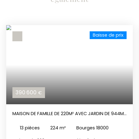
Baisse de prix
390 600
€
MAISON DE FAMILLE DE 220M² AVEC JARDIN DE 944M²
À BOURGES.
13
pièces
224
m²
Bourges 18000