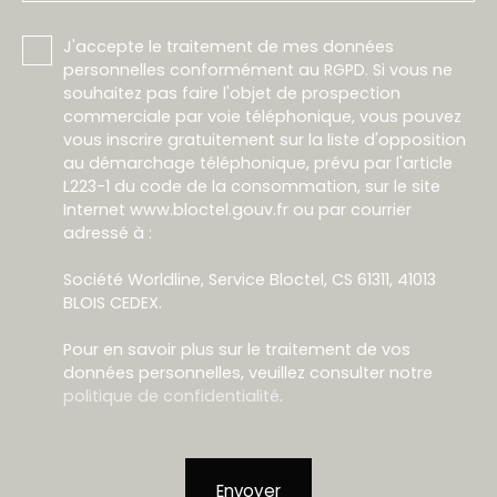
J'accepte le traitement de mes données
personnelles conformément au RGPD. Si vous ne
souhaitez pas faire l'objet de prospection
commerciale par voie téléphonique, vous pouvez
vous inscrire gratuitement sur la liste d'opposition
au démarchage téléphonique, prévu par l'article
L223-1 du code de la consommation, sur le site
Internet www.bloctel.gouv.fr ou par courrier
adressé à :
Société Worldline, Service Bloctel, CS 61311, 41013
BLOIS CEDEX.
Pour en savoir plus sur le traitement de vos
données personnelles, veuillez consulter notre
politique de confidentialité
.
Envoyer