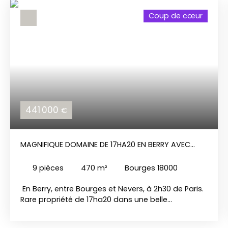
Coup de cœur
441 000
€
MAGNIFIQUE DOMAINE DE 17HA20 EN BERRY AVEC
MAISON DE MAÎTRE ET LONGÈRE.
9
pièces
470
m²
Bourges 18000
En Berry, entre Bourges et Nevers, à 2h30 de Paris.
Rare propriété de 17ha20 dans une belle
campagne avec une partie boisé, le reste en
prairies et terres. Le domaine comprend une belle