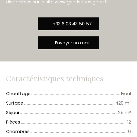
disponibles sur le site www.géorisques.gouv.fr
+33 6 03 43 50 57
Envoyer un mail
Caractéristiques techniques
Chauffage
Fioul
Surface
420
m²
Séjour
25
m²
Pièces
12
Chambres
6