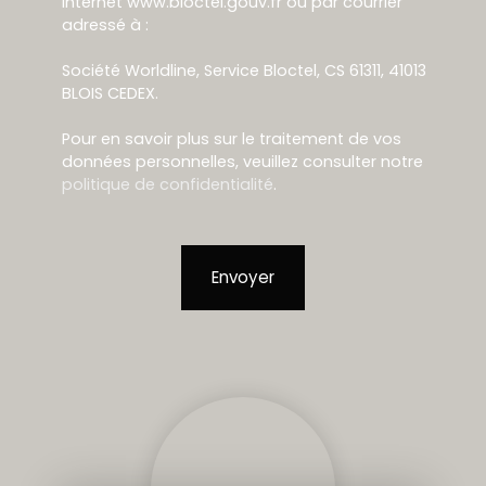
Internet www.bloctel.gouv.fr ou par courrier
adressé à :
Société Worldline, Service Bloctel, CS 61311, 41013
BLOIS CEDEX.
Pour en savoir plus sur le traitement de vos
données personnelles, veuillez consulter notre
politique de confidentialité
.
Envoyer