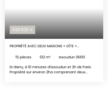
438 000
€
PROPRIÉTÉ AVEC DEUX MAISONS + GÎTE +
DÉPENDANCES
15
pièces
512
m²
Issoudun 36100
En Berry, à 10 minutes d’Issoudun et 2h de Paris.
Propriété sur environ 2ha comprenant deux
maisons d’habitation de 286m²(Dpe F) et 141m²
(Dpe D) en bon état ainsi qu’un gîte de 85m² (Dpe
F), piscine. Nombreuses dépendances : 2 granges,
4 hangars, chenils, boxes, atelier, garage…
Propriété au calme et isolé dans une belle
campagne. Conviendrait parfaitement pour
activité chambres d’hôtes, gîtes, élevage ou pour