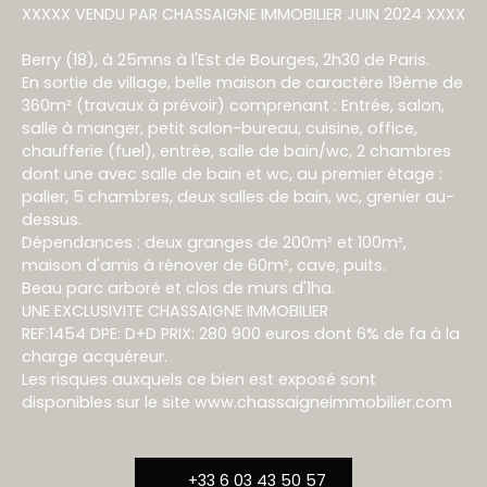
XXXXX VENDU PAR CHASSAIGNE IMMOBILIER JUIN 2024 XXXX
Berry (18), à 25mns à l'Est de Bourges, 2h30 de Paris.
En sortie de village, belle maison de caractère 19ème de
360m² (travaux à prévoir) comprenant : Entrée, salon,
salle à manger, petit salon-bureau, cuisine, office,
chaufferie (fuel), entrée, salle de bain/wc, 2 chambres
dont une avec salle de bain et wc, au premier étage :
palier, 5 chambres, deux salles de bain, wc, grenier au-
dessus.
Dépendances : deux granges de 200m² et 100m²,
maison d'amis à rénover de 60m², cave, puits.
Beau parc arboré et clos de murs d'1ha.
UNE EXCLUSIVITE CHASSAIGNE IMMOBILIER
REF:1454 DPE: D+D PRIX: 280 900 euros dont 6% de fa à la
charge acquéreur.
Les risques auxquels ce bien est exposé sont
disponibles sur le site www.chassaigneimmobilier.com
+33 6 03 43 50 57