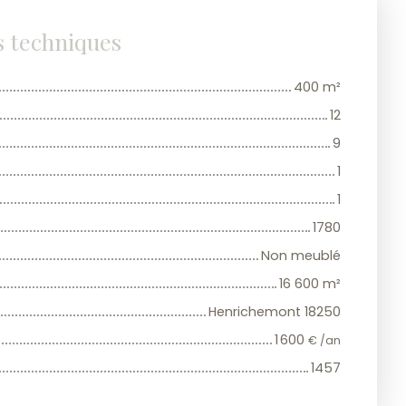
s techniques
400
m²
12
9
1
1
1780
Non meublé
16 600
m²
Henrichemont 18250
1 600
€ /an
1457