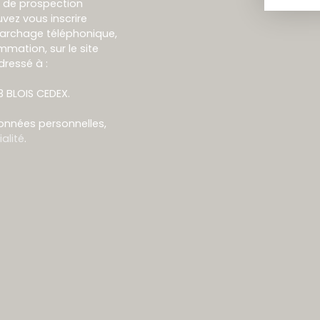
et de prospection
vez vous inscrire
marchage téléphonique,
mmation, sur le site
dressé à :
13 BLOIS CEDEX.
données personnelles,
alité
.