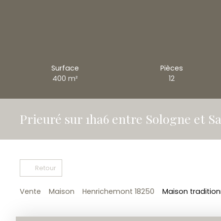
Surface
Pièces
400
m²
12
Prieuré sur 1ha6 entre Sologne et S
Retour
Vente
Maison
Henrichemont 18250
Maison tradition