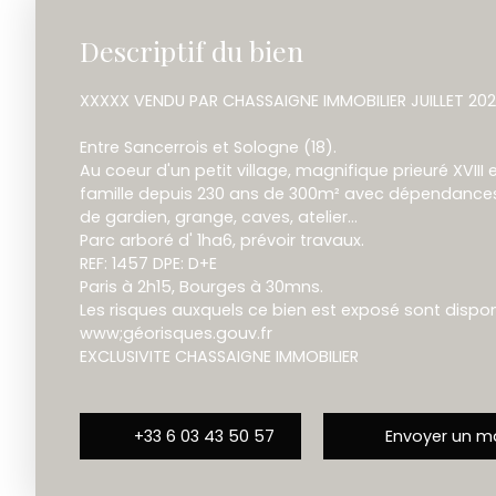
Descriptif du bien
XXXXX VENDU PAR CHASSAIGNE IMMOBILIER JUILLET 20
Entre Sancerrois et Sologne (18).
Au coeur d'un petit village, magnifique prieuré XVI
famille depuis 230 ans de 300m² avec dépendance
de gardien, grange, caves, atelier...
Parc arboré d' 1ha6, prévoir travaux.
REF: 1457 DPE: D+E
Paris à 2h15, Bourges à 30mns.
Les risques auxquels ce bien est exposé sont disponi
www;géorisques.gouv.fr
EXCLUSIVITE CHASSAIGNE IMMOBILIER
+33 6 03 43 50 57
Envoyer un ma