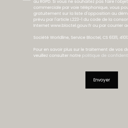
au RGPD. Si vous ne souhaitez pas faire l'obj
commerciale par voie téléphonique, vous pou
gratuitement sur la liste d'opposition au dé
prévu par l'article L223-1 du code de la conso
Internet www.bloctel.gouv.fr ou par courrier a
Société Worldline, Service Bloctel, CS 61311, 410
Pour en savoir plus sur le traitement de vos 
veuillez consulter notre
politique de confidenti
Envoyer