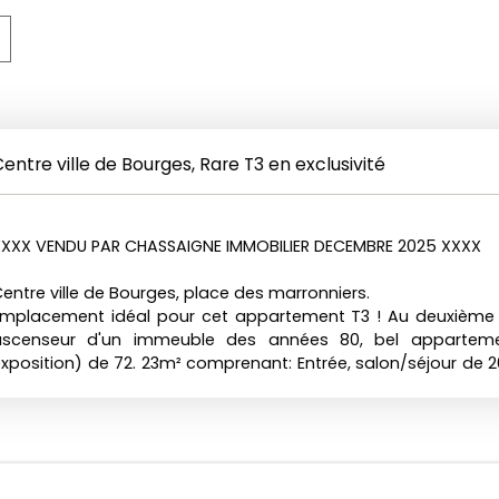
Centre ville de Bourges, Rare T3 en exclusivité
XXX VENDU PAR CHASSAIGNE IMMOBILIER DECEMBRE 2025 XXXX
entre ville de Bourges, place des marronniers.
Emplacement idéal pour cet appartement T3 ! Au deuxième
ascenseur d'un immeuble des années 80, bel appartem
xposition) de 72. 23m² comprenant: Entrée, salon/séjour de 20
salle de bains, 2 chambres de 13 et 10m², deux balcon
rangements.
ave et place de parking.
éf: 1510 DPE: E+E (estimation des Coûts annuels d'énergie e
500 euros par an).