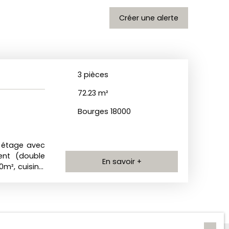
Créer une alerte
3
pièces
72.23
m²
Bourges 18000
 étage avec
ent (double
En savoir +
m², cuisine,
s, nombreux
ntre 1080 et