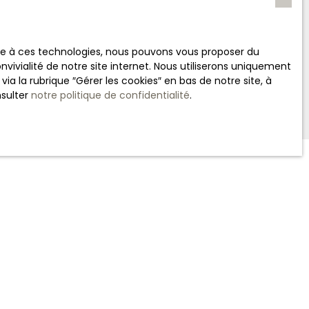
 Chassaigne
sur le site
ace à ces technologies, nous pouvons vous proposer du
vivialité de notre site internet. Nous utiliserons uniquement
 la rubrique ″Gérer les cookies″ en bas de notre site, à
nsulter
notre politique de confidentialité
.
INFORMATIONS
Nos honoraires
Mentions légales
Politique de confidentialité
Plan du site
Gérer les cookies