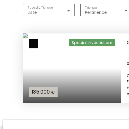
Type d'affichage
Trier par
Liste
Pertinence
Spécial investisseur
X
C
135 000
€
e
C
R
1