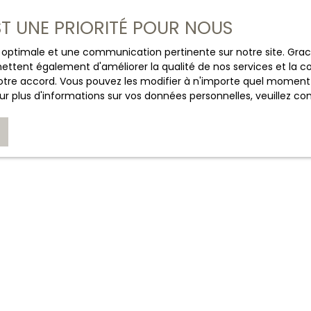
Travaux de rafraîchissement à prévoir, une exclusivité
mmobilier.
EST UNE PRIORITÉ POUR NOUS
CHASSAIGNE IMMOBILIER
es risques auxquels ce bien est exposé sont disponibles 
éorisques. gouv. fr
+33 6 03 43 50 57
ce optimale et une communication pertinente sur notre site. Gr
ettent également d'améliorer la qualité de nos services et la con
tre accord. Vous pouvez les modifier à n'importe quel moment via
Nous contacter
r plus d'informations sur vos données personnelles, veuillez co
JE SUIS PROPRIÉTAIRE
Estimez votre bien
Espace vendeur
Nous contacter