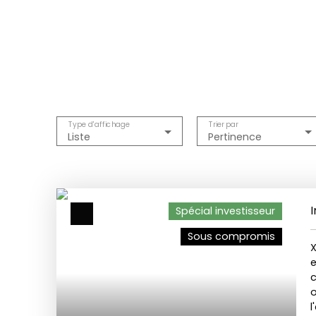
Type d'affichage
Trier par
Liste
Pertinence
Spécial investisseur
Sous compromis
o