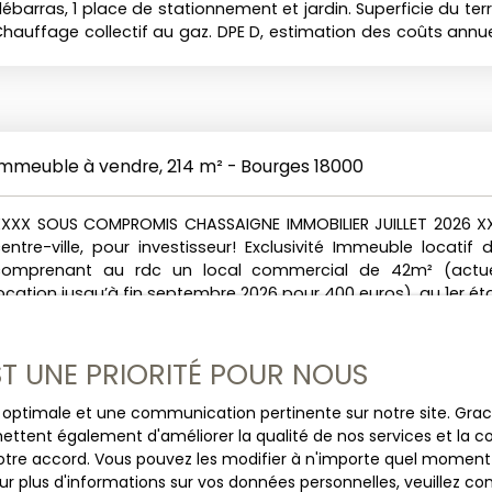
ébarras, 1 place de stationnement et jardin. Superficie du terr
hauffage collectif au gaz. DPE D, estimation des coûts annue
ntre 2Â 273 et 3Â 075 €. Réf : EB1512/1519. Prix 143 000 € HAI d
charge acquéreur. Les risques auxquels ce bien est 
isponibles sur le site géorisque. gouv. fr
Immeuble à vendre, 214 m² - Bourges 18000
XXXX SOUS COMPROMIS CHASSAIGNE IMMOBILIER JUILLET 2026 X
entre-ville, pour investisseur! Exclusivité Immeuble locatif 
comprenant au rdc un local commercial de 42m² (actu
ocation jusqu’à fin septembre 2026 pour 400 euros), au 1er ét
un appartement type 2 de 42m² loué 440 euros, au 2è
appartement de type 2 de 42m² loué 420 euros, au 
appartement avec mezzanine de 44m² de type 2 loué 440 
EST UNE PRIORITÉ POUR NOUS
our au 1er étage appartement en duplex de 45m² de type 2 (l
ave et local de stockage. Immeuble en bon état ainsi que
ce optimale et une communication pertinente sur notre site. Gr
’ensemble loué régulièrement, parfait pour investisseur.
ettent également d'améliorer la qualité de nos services et la con
entabilité. Ref: 1523 Prix: 283 500 euros dont 5% de fa à 
tre accord. Vous pouvez les modifier à n'importe quel moment via
'acquéreur. Dpe: D+D, taxe foncière 2025: 3092 euros. Les ris
r plus d'informations sur vos données personnelles, veuillez co