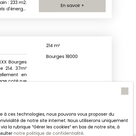
ain : 233 m2.
En savoir +
ls d'énergie
ont 5. 93% fa
exposé sont
214
m²
Bourges 18000
XXX Bourges
de 214. 37m²
ellement en
age coté rue
me étage un
3ème étage
En savoir +
euros. Coté
ibre). Cour,
 la toiture,
ace à ces technologies, nous pouvons vous proposer du
 Très bonne
vivialité de notre site internet. Nous utiliserons uniquement
la charge de
 la rubrique ″Gérer les cookies″ en bas de notre site, à
ques auxquels
nsulter
notre politique de confidentialité
.