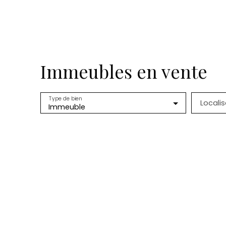
Immeubles en vente
Type de bien
Localis
Immeuble