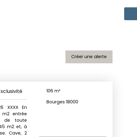
Créer une alerte
Exclusivité
106
m²
Bourges 18000
26 XXXX En
6 m2 entrée
s de toute
45 m2 et, à
se. Cave, 2