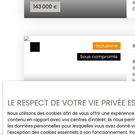
d
143 000
€
C
e
d
Exclusivité
Sous compromis
c
l
283 500
€
LE RESPECT DE VOTRE VIE PRIVÉE 
c
c
Nous utilisons des cookies afin de vous offrir une expérien
l
contenu en rapport avec vos centres d'intérêt. Ils nous perm
r
les données personnelles pour lesquelles vous avez donné vo
l
l'exception des cookies essentiels à son fonctionnement. Pou