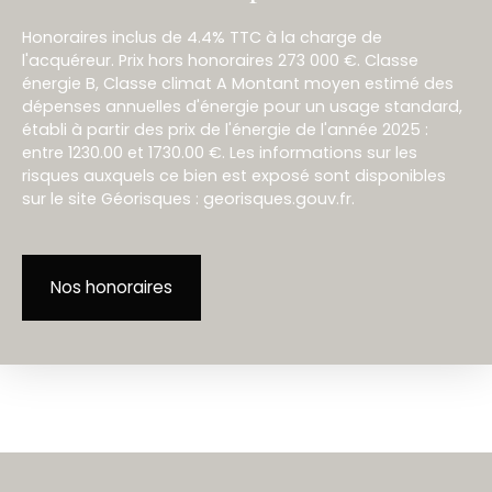
Honoraires inclus de 4.4% TTC à la charge de
l'acquéreur. Prix hors honoraires 273 000 €. Classe
énergie B, Classe climat A Montant moyen estimé des
dépenses annuelles d'énergie pour un usage standard,
établi à partir des prix de l'énergie de l'année 2025 :
entre 1230.00 et 1730.00 €. Les informations sur les
risques auxquels ce bien est exposé sont disponibles
sur le site Géorisques : georisques.gouv.fr.
Nos honoraires