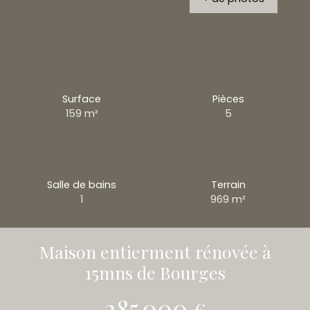
Surface
Pièces
159
m²
5
Salle de bains
Terrain
1
969
m²
Maison entierment rénovée à
15mns de Bourges
285 000
€