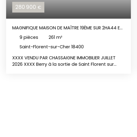
280 900
€
MAGNIFIQUE MAISON DE MAÎTRE 19ÈME SUR 2HA44 EN
BERRY, EXCLUSIVITÉ
9
pièces
261
m²
Saint-Florent-sur-Cher 18400
XXXX VENDU PAR CHASSAIGNE IMMOBILIER JUILLET
2026 XXXX Berry à la sortie de Saint Florent sur
cher, 15 kms de Bourges, Paris à 2h15 par
autoroute. Exclusivité Chassaigne Immobilier:
Propriété sur 2ha44 de parc à l'anglaise avec petit
bois, comprenant une belle maison de maître
19ème de 260m² sur 3 niveaux : Entrée, couloir,
salon de 31m², salle à manger de 27m², cuisine,
bureau, à l'étage : 4 chambres
(22m²/20m²/17m²/13m²), wc, salle de douche,
dressing, au-dessus : deux chambres de 22m²,
greniers. Dépendances : Cave, bûcher, atelier,
garage. Très rare dans le secteur..... des travaux