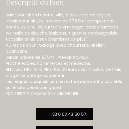
Descriptif du bien
Saint Doulchard centre-ville, à deux pas de l’église.
Idéalement située, maison de 77.66m² comprenant :
entrée, cuisine, séjour/salle à manger, deux chambres,
wc, salle de douche, balcons, + grenier aménageable
(possibilité de deux chambres de plus).
Au rez de cour : Garage avec chaufferie, atelier,
buanderie.
Jardin arboré de 875m². Prévoir travaux.
Proche écoles, commerces et médecins.
REF: 1527 DPE G+G PRIX: 150 00 euros dont 5.26% de frais
d'agence charge acquéreur.
Les risques auxquels ce bien est exposé sont disponible
sur le site géorisque.gouv.fr
EXCLUSIVITE CHASSAIGNE IMMOBILIER
+33 6 03 43 50 57