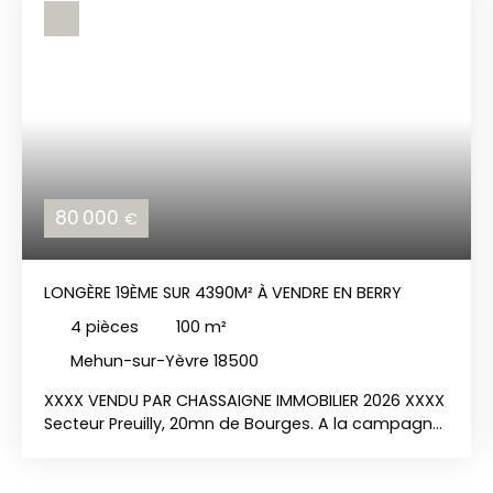
80 000
€
LONGÈRE 19ÈME SUR 4390M² À VENDRE EN BERRY
4
pièces
100
m²
Mehun-sur-Yèvre 18500
XXXX VENDU PAR CHASSAIGNE IMMOBILIER 2026 XXXX
Secteur Preuilly, 20mn de Bourges. A la campagne,
longère 19ème de 100m² environ comprenant :
séjour, cuisine, 2 chambres, bureau, salle d'eau,
véranda, grand grenier aménageable.