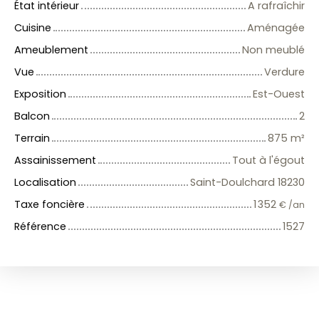
État intérieur
A rafraîchir
Cuisine
Aménagée
Ameublement
Non meublé
Vue
Verdure
Exposition
Est-Ouest
Balcon
2
Terrain
875
m²
Assainissement
Tout à l'égout
Localisation
Saint-Doulchard 18230
Taxe foncière
1 352
€ /an
Référence
1527