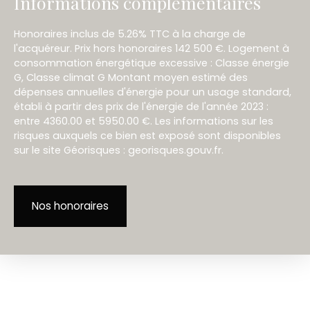
Informations complémentaires
Honoraires inclus de 5.26% TTC à la charge de
l'acquéreur. Prix hors honoraires 142 500 €. Logement à
consommation énergétique excessive : Classe énergie
G, Classe climat G Montant moyen estimé des
dépenses annuelles d'énergie pour un usage standard,
établi à partir des prix de l'énergie de l'année 2023 :
entre 4360.00 et 5950.00 €. Les informations sur les
risques auxquels ce bien est exposé sont disponibles
sur le site Géorisques : georisques.gouv.fr.
Nos honoraires