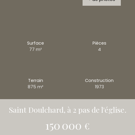
Surface
Pièces
77
m²
4
Terrain
Construction
875
m²
1973
Saint Doulchard, à 2 pas de l'église.
150 000
€