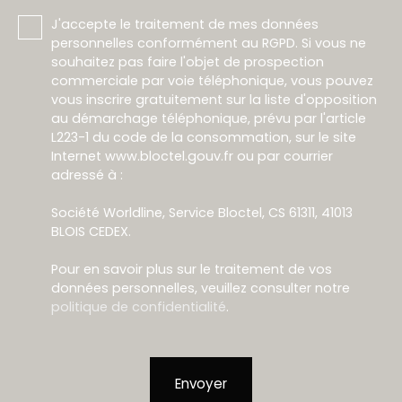
J'accepte le traitement de mes données
personnelles conformément au RGPD. Si vous ne
souhaitez pas faire l'objet de prospection
commerciale par voie téléphonique, vous pouvez
vous inscrire gratuitement sur la liste d'opposition
au démarchage téléphonique, prévu par l'article
L223-1 du code de la consommation, sur le site
Internet www.bloctel.gouv.fr ou par courrier
adressé à :
Société Worldline, Service Bloctel, CS 61311, 41013
BLOIS CEDEX.
Pour en savoir plus sur le traitement de vos
données personnelles, veuillez consulter notre
politique de confidentialité
.
Envoyer