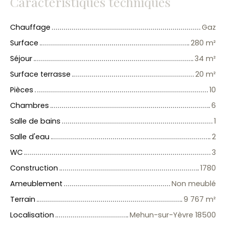
Caractéristiques techniques
Chauffage
Gaz
Surface
280
m²
Séjour
34
m²
Surface terrasse
20
m²
Pièces
10
Chambres
6
Salle de bains
1
Salle d'eau
2
WC
3
Construction
1780
Ameublement
Non meublé
Terrain
9 767
m²
Localisation
Mehun-sur-Yèvre 18500