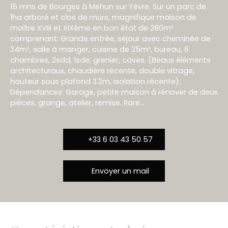
15 mns de Bourges à Mehun sur Yèvre. Sur un parc de
1ha arboré et clos de murs, magnifique maison de
maître XVIII et XIXème en bon état de 280m²
comprenant: Grande entrée, séjour avec cheminée de
34m², salle à manger, cuisine de 25m², bureau, 6
chambres, 2sdd, 1sde, grenier, caves. (Beaux éléments
architecturaux, chaudière récente, double vitrage,
hauteur sous plafond 3.2m, isolation récente).
Dépendances: Garage, petite maison à rénover de deux
pièces, grange, atelier, remise. Rare...
+33 6 03 43 50 57
Envoyer un mail