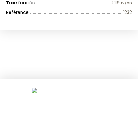
Taxe foncière
2 119
€ /an
Référence
1232