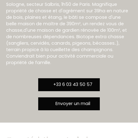
Sologne, secteur Salbris, 1h50 de Paris. Magnifique
propriété de chasse et d'agrément sur 39ha en nature
de bois, plaines et étang, le bâti se compose d'une
belle maison de maître de 390m², un rendez vous de
chasse,d'une maison de gardien rénovée de 100m², et
de nombreuses dépendances. Biotope extra chasse
(sangliers, cervidés, canards, pigeons, bécasses..),
terrain propice à la cueillette des champignons.
Conviendrait bien pour activité commerciale ou
propriété de famille.
+33 6 03 43 50 57
Envoyer un mail