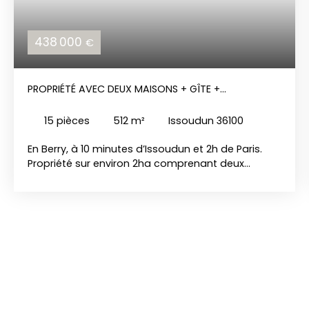
438 000
€
PROPRIÉTÉ AVEC DEUX MAISONS + GÎTE +
DÉPENDANCES
15
pièces
512
m²
Issoudun 36100
En Berry, à 10 minutes d’Issoudun et 2h de Paris.
Propriété sur environ 2ha comprenant deux
maisons d’habitation de 286m²(Dpe F) et 141m²
(Dpe D) en bon état ainsi qu’un gîte de 85m² (Dpe
F), piscine. Nombreuses dépendances : 2 granges,
4 hangars, chenils, boxes, atelier, garage…
Propriété au calme et isolé dans une belle
campagne. Conviendrait parfaitement pour
activité chambres d’hôtes, gîtes, élevage ou pour
une grande famille. REF: 1531 PRIX: 438 000 euros hai
Les risques auxquels ce bien est exposé sont
disponibles sur le site géorisques. gouv. fr