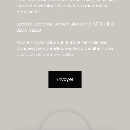
Internet www.bloctel.gouv.fr ou par courrier
adressé à :
Société Worldline, Service Bloctel, CS 61311, 41013
BLOIS CEDEX.
Pour en savoir plus sur le traitement de vos
données personnelles, veuillez consulter notre
politique de confidentialité
.
Envoyer