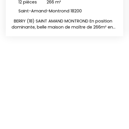
12
pièces
266
m²
Saint-Amand-Montrond 18200
BERRY (18) SAINT AMAND MONTROND En position
dominante, belle maison de maître de 266m² en
très état avec magnifique vue sur la vallée,
comprenant : Entrée, cuisine aménagée, vaste
séjour avec coin salle à manger, bureau, 7
chambres, terrasses, 3 salles de douches, salle de
bains, double garage, chaufferie (fuel), atelier,
pool house de 70m²avec séjour, cuisine, chambre,
petit salon, salle d’eau. Jardin de 8635m² avec
piscine chauffée au sel, autres dépendances. 3 h
de Paris par A71, 1h15 de Clermont Ferrand, 40 mns
de Bourges. REF: 1520 DPE: D+D PRIX:450 000 euros
frais d'agence charge vendeur. Les risques
auxquels ce bien est exposé sont disponibles sur
le site géorisque. gouv. fr