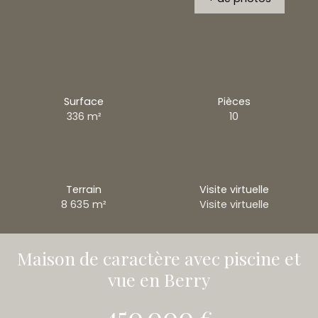
Surface
Pièces
336
m²
10
Terrain
Visite virtuelle
8 635
m²
Visite virtuelle
Maison de caractère avec piscine et
vue en Berry
450 000
€