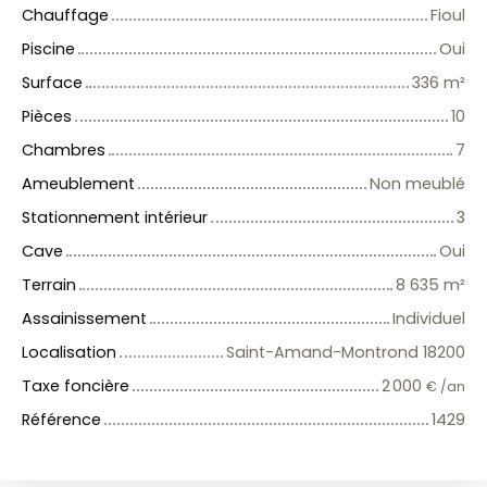
Chauffage
Fioul
Piscine
Oui
Surface
336
m²
Pièces
10
Chambres
7
Ameublement
Non meublé
Stationnement intérieur
3
Cave
Oui
Terrain
8 635
m²
Assainissement
Individuel
Localisation
Saint-Amand-Montrond 18200
Taxe foncière
2 000
€ /an
Référence
1429