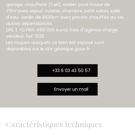
garage, chaufferie (fuel), atelier, pool house de
70m²avec séjour, cuisine, chambre, petit salon, salle
d'eau. Jardin de 8635m² avec piscine chauffée au sel,
autres dépendances.
DPE: E +D PRIX: 450 000 euros frais d'agence charge
vendeur. Ref: 1520
Les risques auxquels ce bien est exposé sont
disponibles sur le site géorique.gouv.fr
+33 6 03 43 50 57
Envoyer un mail
Caractéristiques techniques