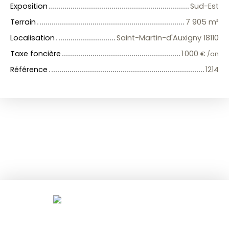
Exposition
Sud-Est
Terrain
7 905
m²
Localisation
Saint-Martin-d'Auxigny 18110
Taxe foncière
1 000
€ /an
Référence
1214