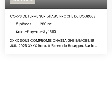
CORPS DE FERME SUR 5HA85 PROCHE DE BOURGES
5
pièces
280
m²
Saint-Éloy-de-Gy 18110
XXXX SOUS COMPROMIS CHASSAIGNE IMMOBILIER
JUIN 2026 XXXX Rare, à 5kms de Bourges. Sur la
commune de Saint Eloy de Gy, beau corps de
ferme à rénover avec dépendances sur
5ha85a42ca en nature de pâtures ainsi qu'une
petite partie boisé. Lieu unique, au calme, parfait
pour cavaliers et amoureux des vieilles pierres et
de la nature. Bien non soumis au DPE, REF: 1517 PRIX:
159 000 euros dont 6% de frais d'agence charge
acquéreur. Une exclusivité Chassaigne Immobilier.
Les risques auxquels ce bien est exposé sont
disponible sur le site géorisques. gouv. fr