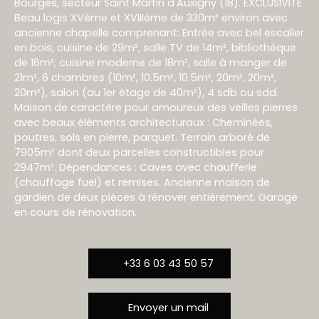
Bourges, secteur Saint Martin d'Auxigny (18). EXCLUSIVITÉ
Beau logis XVème et XVIIIème de 330m² environ avec
ancienne chapelle comprenant: Entrée avec bel escalier
en bois, cuisine de 29m², salle TV de 14m², bibliothèque
de 16m², cuisine moderne de 18m², salle à manger de
21m², 6 chambres (10m², 10.5m², 10.5m², 20m², 20m²,
20m²), salon (au 1er étage de 40m²), 4 sdb ou sdd.
Maison de caractère pour amoureux des veilles pierres
avec beaux éléments architecturaux : Cheminées,
poutres, sols en pierre, parquet. Terrain arboré de
7905m² dont deux parcelles constructibles pour
2947m². Dépendances : Caves avec chaufferie
(chauffage fuel) et remises. Ancienne maison de
gardien de deux pièces à rénover entièrement. Garage
en cours de rénovation.
+33 6 03 43 50 57
Envoyer un mail