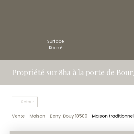
Surface
135
m²
Propriété sur 8ha à la porte de Bour
Retour
Vente
Maison
Berry-Bouy 18500
Maison traditionnel