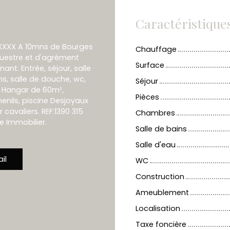
Caractéristique
XXXXX A 10mns de Bourges
Chauffage
questre et d'agrément
Surface
nt: Entrée, séjour, salle
ns, salle de douche, wc,
Séjour
 Hangar de 60m²,
Pièces
henils, piscine Desjoyaux
cavaliers. REF:1390 315
Chambres
e Immobilier.
Salle de bains
Salle d'eau
il
WC
Construction
Ameublement
Localisation
Taxe foncière