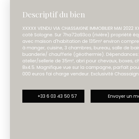
Descriptif du bien
XXXXX VENDU VIA CHASSAIGNE IMMOBILIER MAI 2022 
coté Sologne. Sur 7ha72a93ca (rivière) propriété é
avec maison d'habitation de 135m² environ comprena
à manger, cuisine, 3 chambres, bureau, salle de bai
buanderie/ chaufferie (géothermie). Dépendances:
atelier/sellerie de 35m², abri pour chevaux, boxes, c
8x4.5. Magnifique vue sur la campagne, parfait pour 
000 euros fai charge vendeur. Exclusivité Chassaign
+33 6 03 43 50 57
Envoyer un ma