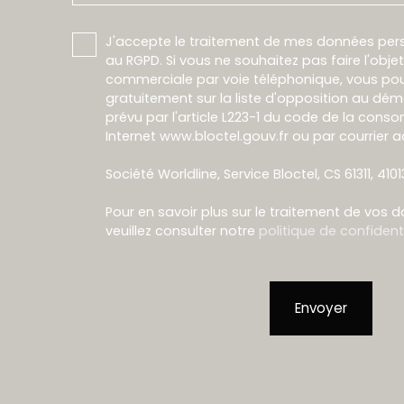
J'accepte le traitement de mes données pe
au RGPD. Si vous ne souhaitez pas faire l'obj
commerciale par voie téléphonique, vous pou
gratuitement sur la liste d'opposition au dé
prévu par l'article L223-1 du code de la conso
Internet www.bloctel.gouv.fr ou par courrier a
Société Worldline, Service Bloctel, CS 61311, 410
Pour en savoir plus sur le traitement de vos 
veuillez consulter notre
politique de confidenti
Envoyer