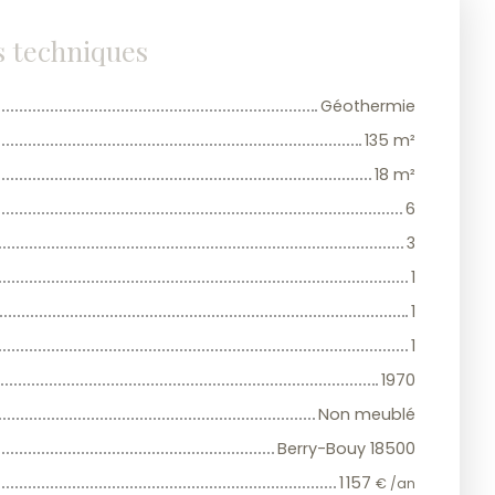
s techniques
Géothermie
135
m²
18
m²
6
3
1
1
1
1970
Non meublé
Berry-Bouy 18500
1 157
€ /an