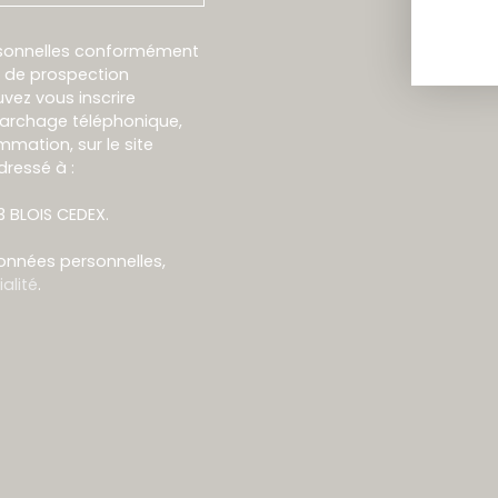
rsonnelles conformément
et de prospection
vez vous inscrire
marchage téléphonique,
mmation, sur le site
dressé à :
13 BLOIS CEDEX.
données personnelles,
alité
.