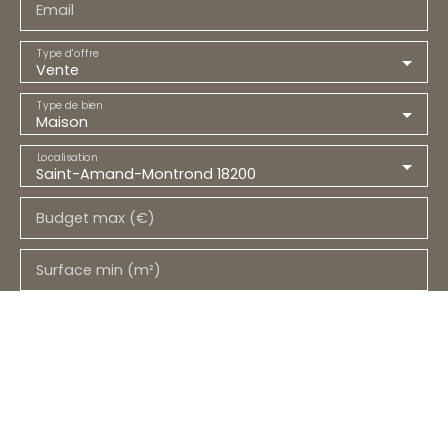
Email
Type d'offre
Vente
Type de bien
Maison
Localisation
Saint-Amand-Montrond 18200
Budget max (€)
Surface min (m²)
Pièces min
J'accepte le traitement de mes données
personnelles conformément au RGPD. Si vous ne
souhaitez pas faire l'objet de prospection
commerciale par voie téléphonique, vous pouvez