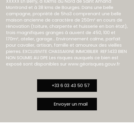
XXXXX En Berry, à 10kms au Nord de Saint Amand
Montrond et à 38 kms de Bourges. Dans une belle
campagne, propriété de 5ha3 comprenant une belle
maison ancienne de caractère de 250m² en cours de
rénovation (toiture, charpente et huisserie en bon état),
trois magnifiques granges à auvent de 450, 100 et
170m², atelier, garage… Environnement calme, parfait
pour cavalier, artisan, famille et amoureux des vieilles
pierres. EXCLUSIVITE CHASSAIGNE IMMOBILIER REF:1433 BIEN
NON SOUMIS AU DPE Les risques auxquels ce bien est
exposé sont disponibles sur www.géorisques.gouv.fr
+33 6 03 43 50 57
Envoyer un mail