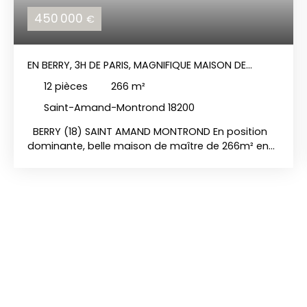
450 000
€
EN BERRY, 3H DE PARIS, MAGNIFIQUE MAISON DE
MAÎTRE EN POSITION DOMINANTE.
12
pièces
266
m²
Saint-Amand-Montrond 18200
BERRY (18) SAINT AMAND MONTROND En position
dominante, belle maison de maître de 266m² en
très état avec magnifique vue sur la vallée,
comprenant : Entrée, cuisine aménagée, vaste
séjour avec coin salle à manger, bureau, 7
chambres, terrasses, 3 salles de douches, salle de
bains, double garage, chaufferie (fuel), atelier,
pool house de 70m²avec séjour, cuisine, chambre,
petit salon, salle d’eau. Jardin de 8635m² avec
piscine chauffée au sel, autres dépendances. 3 h
de Paris par A71, 1h15 de Clermont Ferrand, 40 mns
de Bourges. REF: 1520 DPE: D+D PRIX:450 000 euros
frais d'agence charge vendeur. Les risques