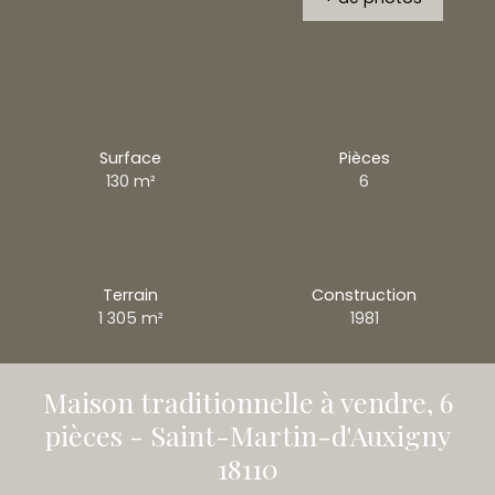
Surface
Pièces
130
m²
6
Terrain
Construction
1 305
m²
1981
Maison traditionnelle à vendre, 6
pièces - Saint-Martin-d'Auxigny
18110