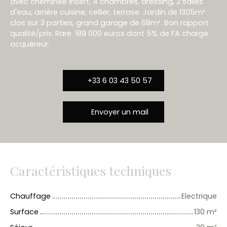
avec cheminée insert, 4 chambres, dressing, 2 salles
d'eau, arrière cuisine, cellier, terrase. Jardin de 1305m²
clos sur 3 parties, grand garage de 68m². Bon rapport
qualité/prix. Rare. 189 000 euros dont 5% de FA charge
acquéreur.
+33 6 03 43 50 57
Envoyer un mail
Caractéristiques techniques
Chauffage
Electrique
Surface
130
m²