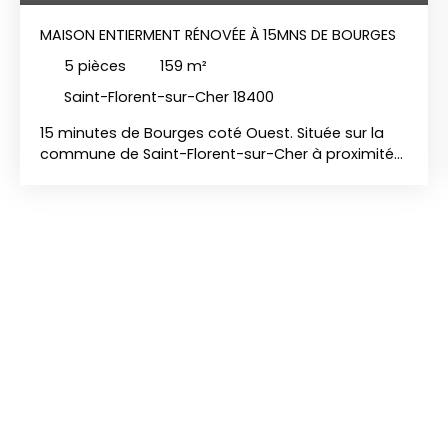
MAISON ENTIERMENT RÉNOVÉE À 15MNS DE BOURGES
5
pièces
159
m²
Saint-Florent-sur-Cher 18400
15 minutes de Bourges coté Ouest. Située sur la
commune de Saint-Florent-sur-Cher à proximité
des commodités, maison de caractère de 159 m²
habitables, édifiée sur un terrain clos et arboré de
969 m². Alliant le cachet de l’ancien et le confort
moderne, cette maison a été récemment
entièrement rénovée avec goût et des matériaux
de qualité. La maison comprend : - Au rez-de-
chaussée : Une belle pièce de vie lumineuse avec
baie vitrée donnant sur le jardin, composée d’un
vaste salon séjour et d’une cuisine ouverte
aménagée et équipée. Chambre parentale avec
salle de bains privative avec baignoire et douche,
couloir avec placard de rangement et WC
indépendant avec lave-mains. - A l’étage : Une
grande chambre offrant la possibilité d’être