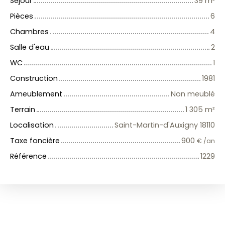
Séjour
39
m²
Pièces
6
Chambres
4
Salle d'eau
2
WC
1
Construction
1981
Ameublement
Non meublé
Terrain
1 305
m²
Localisation
Saint-Martin-d'Auxigny 18110
Taxe foncière
900
€ /an
Référence
1229