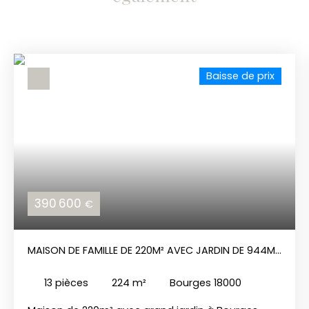
Baisse de prix
390 600
€
MAISON DE FAMILLE DE 220M² AVEC JARDIN DE 944M²
À BOURGES.
13
pièces
224
m²
Bourges 18000