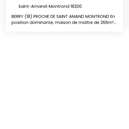
Saint-Amand-Montrond 18200
BERRY (18) PROCHE DE SAINT AMAND MONTROND En
position dominante, maison de maître de 266m²
en très état avec magnifique vue sur la vallée,
comprenant : Entrée, cuisine aménagée, vaste
séjour avec coin salle à manger, bureau, 7
chambres, terrasses, 3 salles de douches, salle de
bains, double garage, chaufferie (fuel), atelier,
pool house de 70m²avec séjour, cuisine, chambre,
petit salon, salle d'eau. Jardin de 8635m² avec
piscine chauffée au sel, autres dépendances. DPE:
E +D PRIX: 450 000 euros frais d'agence charge
vendeur. Ref: 1520 Les risques auxquels ce bien est
exposé sont disponibles sur le site géorique. gouv.
fr