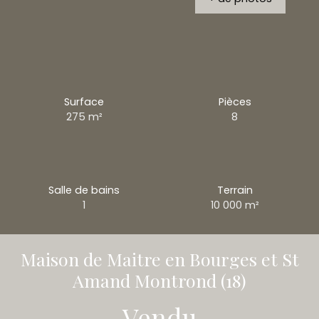
Surface
Pièces
275
m²
8
Salle de bains
Terrain
1
10 000
m²
Maison de Maitre en Bourges et St
Amand Montrond (18)
Vendu