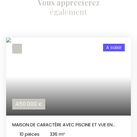
Vous apprécierez
également
A saisir
450 000
€
MAISON DE CARACTÈRE AVEC PISCINE ET VUE EN
BERRY
10
pièces
336
m²