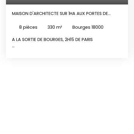
MAISON D'ARCHITECTE SUR 1HA AUX PORTES DE
BOURGES
8
pièces
330
m²
Bourges 18000
A LA SORTIE DE BOURGES, 2H15 DE PARIS
Belle maison d'architecte année 1982 de 330 m²
habitables (y compris entresol aménagé) sur
parc clos et arboré de 1ha avec piscine et terrain
de tennis.
La maison comprend : entrée, vaste salon séjour
avec coin feu et jardin d'hiver, cuisine
indépendante aménagée et équipée avec coin
repas, chambre parentale avec salle de bains et
WC, bureau, WC + lave-mains. A l'étage 4
chambres, salle de bains et WC. Nombreux
placards de rangement. Salle de jeux, buanderie.
Terrasse et piscine de 10x5m. Garage pouvant
contenir 3 véhicules, abri-bois et cave.
Chauffage par pompe à chaleur + électricité +