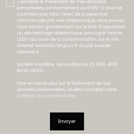
J'accepte le traitement de mes données
personnelles conformément au RGPD. Si vous ne
souhaitez pas faire l'objet de prospection
commerciale par voie téléphonique, vous pouvez
vous inscrire gratuitement sur la liste d'opposition
au démarchage téléphonique, prévu par l'article
L223-1 du code de la consommation, sur le site
Internet www.bloctel.gouv.fr ou par courrier
adressé à :
Société Worldline, Service Bloctel, CS 61311, 41013
BLOIS CEDEX.
Pour en savoir plus sur le traitement de vos
données personnelles, veuillez consulter notre
politique de confidentialité
.
Envoyer