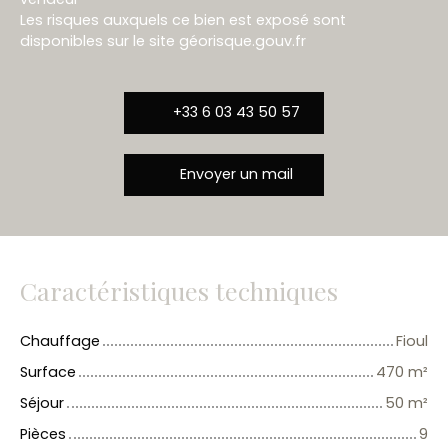
Les risques auxquels ce bien est exposé sont
disponibles sur le site géorisque.gouv.fr
+33 6 03 43 50 57
Envoyer un mail
Caractéristiques techniques
Chauffage
Fioul
Surface
470
m²
Séjour
50
m²
Pièces
9