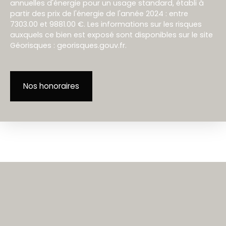
annuelles d'énergie pour un usage standard, établi à
partir des prix de l'énergie de l'année 2024 : entre
7303.00 et 9881.00 €. Les informations sur les risques
auxquels ce bien est exposé sont disponibles sur le site
Géorisques : georisques.gouv.fr.
Nos honoraires