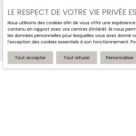
LE RESPECT DE VOTRE VIE PRIVÉE 
Nous utilisons des cookies afin de vous offrir une expérien
contenu en rapport avec vos centres d'intérêt. Ils nous perm
les données personnelles pour lesquelles vous avez donné vo
l'exception des cookies essentiels à son fonctionnement. Pou
Tout accepter
Tout refuser
Personnaliser
JE RECHERCHE UN BIEN
Vente maison Bourges (18000)
Vente maison Saint-Amand-Montrond (18200)
Vente maison Saint-Florent-sur-Cher (18400)
Vente immeuble Bourges (18000)
Vente maison Vierzon (18100)