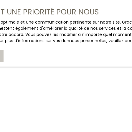
EST UNE PRIORITÉ POUR NOUS
CHASSAIGNE IMMOBILIER
+33 6 03 43 50 57
ce optimale et une communication pertinente sur notre site. Gr
ettent également d'améliorer la qualité de nos services et la con
tre accord. Vous pouvez les modifier à n'importe quel moment via
Nous contacter
r plus d'informations sur vos données personnelles, veuillez co
JE SUIS PROPRIÉTAIRE
Estimez votre bien
Espace vendeur
Nous contacter