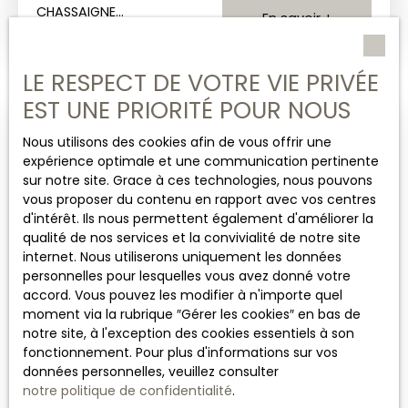
CHASSAIGNE
pêche et chasse.
CHASSAIGNE
En savoir +
IMMOBILIER
IMMOBILIER JUIN 2026
REF:1508 PRIX:
XXX A vendre au sud
85 600 euros
de la Sologne. Secteur
LE RESPECT DE VOTRE VIE PRIVÉE
dont 7% de FA
Vouzeron, terrain
charge
EST UNE PRIORITÉ POUR NOUS
boisé de 7ha3a57
acquéreur. Les
comprenant un bel
risques
Sous compromis
Nous utilisons des cookies afin de vous offrir une
étang d’1ha environ,
auxquels ce
expérience optimale et une communication pertinente
étang poissonneux
bien est
sur notre site. Grace à ces technologies, nous pouvons
(carpes, gardons,
exposé sont
vous proposer du contenu en rapport avec vos centres
carnassiers…). Parfait
disponibles
d'intérêt. Ils nous permettent également d'améliorer la
pour pêcheurs,
sur le site
qualité de nos services et la convivialité de notre site
chasseurs (Présence
géorisques.
internet. Nous utiliserons uniquement les données
de Sangliers, canards
gouv. fr
personnelles pour lesquelles vous avez donné votre
& bécasses) et
accord. Vous pouvez les modifier à n'importe quel
amoureux de la
127 200
€
moment via la rubrique ″Gérer les cookies″ en bas de
nature. ref: 1521 Prix: 99
notre site, à l'exception des cookies essentiels à son
500 euros dont 7% de
fonctionnement. Pour plus d'informations sur vos
frais d'agence à la
Rarissime térrain
1 800
m²
données personnelles, veuillez consulter
charge de l'acquéreur.
notre politique de confidentialité
.
constructible de
Les risques auxquels
Saint-Doulchard 18230