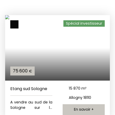
Spécial investisseur
75 600
€
Etang sud Sologne
15 870
m²
Allogny 18110
A vendre au sud de la
Sologne sur la
En savoir +
commune d'Allogny.