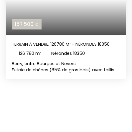
157 500
€
TERRAIN À VENDRE, 126780 M² - NÉRONDES 18350
126 780
m²
Nérondes 18350
Berry, entre Bourges et Nevers.
Futaie de chênes (85% de gros bois) avec taillis
de charme dense de 12ha67a80ca.
Prix: 157 500 euros hai, REF:1514
Les risques auxquels ce bien est exposé sont
disponible sur le www. georisque. gouv. fr