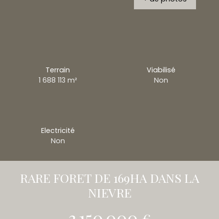
Terrain
Viabilisé
1 688 113
m²
Non
Electricité
Non
RARE FORET DE 169HA DANS LA
NIEVRE
3 150 000
€