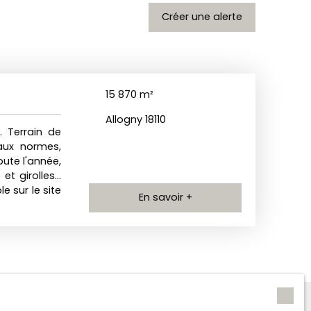
Créer une alerte
15 870
m²
Allogny 18110
 Terrain de
aux normes,
ute l'année,
 girolles...
e sur le site
En savoir +