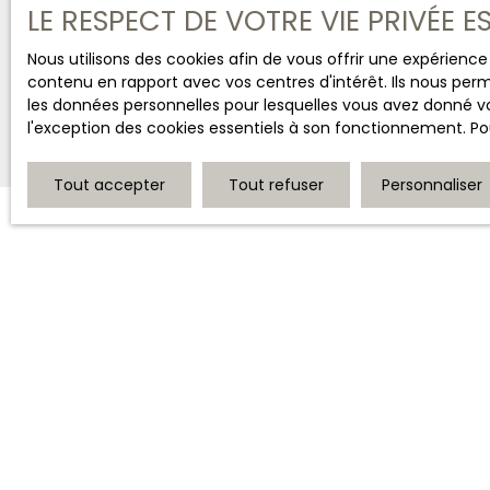
LE RESPECT DE VOTRE VIE PRIVÉE 
Nous utilisons des cookies afin de vous offrir une expérien
contenu en rapport avec vos centres d'intérêt. Ils nous perm
les données personnelles pour lesquelles vous avez donné vo
l'exception des cookies essentiels à son fonctionnement. Pou
Tout accepter
Tout refuser
Personnaliser
JE RECHERCHE UN BIEN
Vente maison Bourges (18000)
Vente maison Saint-Amand-Montrond (18200)
Vente maison Saint-Florent-sur-Cher (18400)
Vente immeuble Bourges (18000)
Vente maison Vierzon (18100)
Vente maison Mehun-sur-Yèvre (18500)