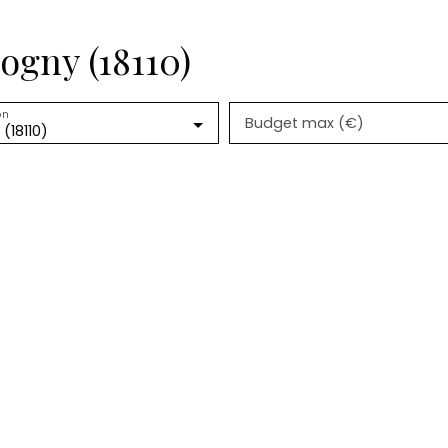
ogny (18110)
on
Budget max (€)
 (18110)