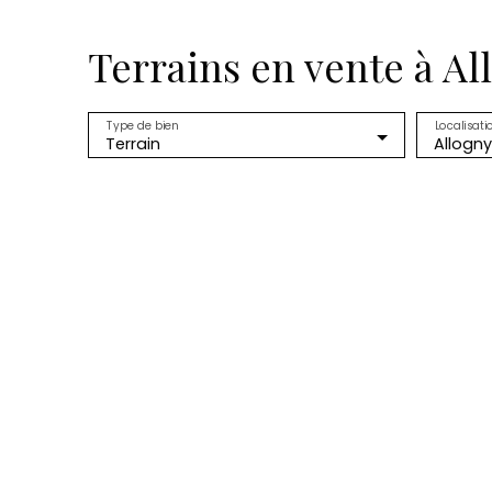
Terrains en vente à All
Type de bien
Localisati
Terrain
Allogny