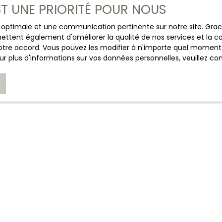
CHASSAIGNE IMMOBILIER
EST UNE PRIORITÉ POUR NOUS
+33 6 03 43 50 57
ce optimale et une communication pertinente sur notre site. Gr
ettent également d'améliorer la qualité de nos services et la con
Nous contacter
tre accord. Vous pouvez les modifier à n'importe quel moment via
r plus d'informations sur vos données personnelles, veuillez co
JE SUIS PROPRIÉTAIRE
Estimez votre bien
Espace vendeur
Nous contacter