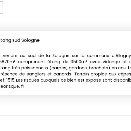
Etang sud Sologne
A vendre au sud de la Sologne sur la commune d'Allogny.
15870m² comprenant étang de 3500m² avec vidange et 
tang très poissonneux (carpes, gardons, brochets) en eau to
résence de sangliers et canards. Terrain propice aux cèpes et
ef: 1515 Les risques auxquels ce bien est exposé sont disponibl
éorisque. fr