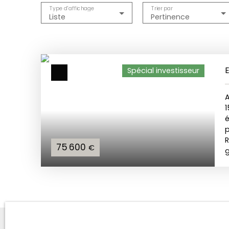
Type d'affichage
Trier par
Liste
Pertinence
Spécial investisseur
é
p
R
75 600
€
g