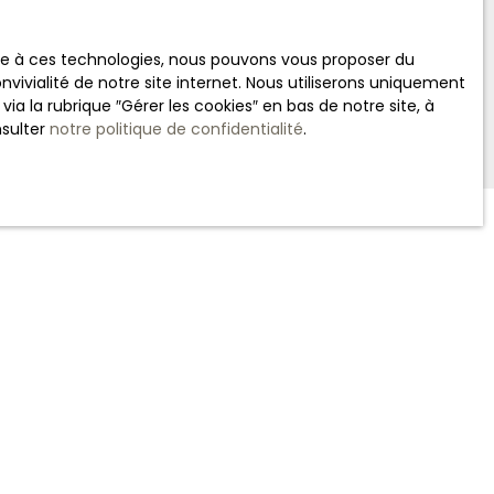
ace à ces technologies, nous pouvons vous proposer du
vivialité de notre site internet. Nous utiliserons uniquement
 la rubrique ″Gérer les cookies″ en bas de notre site, à
nsulter
notre politique de confidentialité
.
INFORMATIONS
Nos honoraires
Mentions légales
Politique de confidentialité
Plan du site
Gérer les cookies
Propulsé par