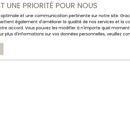
CHASSAIGNE IMMOBILIER
EST UNE PRIORITÉ POUR NOUS
+33 6 03 43 50 57
ce optimale et une communication pertinente sur notre site. Gr
ettent également d'améliorer la qualité de nos services et la con
Nous contacter
tre accord. Vous pouvez les modifier à n'importe quel moment via
r plus d'informations sur vos données personnelles, veuillez co
JE SUIS PROPRIÉTAIRE
Estimez votre bien
Espace vendeur
Nous contacter