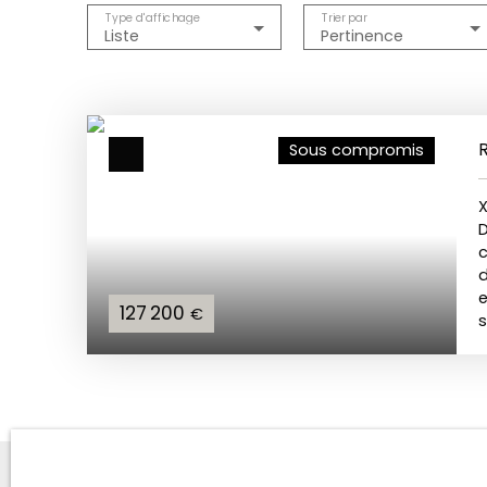
Type d'affichage
Trier par
Liste
Pertinence
R
Sous compromis
D
c
d
e
127 200
€
s