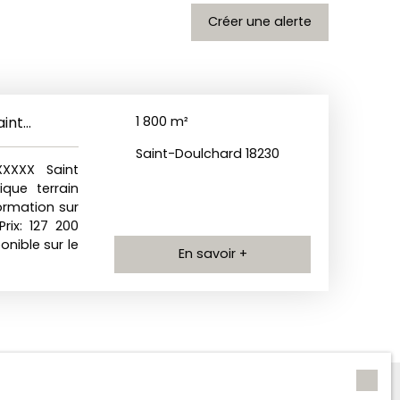
Créer une alerte
aint
1 800
m²
Saint-Doulchard 18230
XXXXX Saint
que terrain
formation sur
rix: 127 200
onible sur le
En savoir +