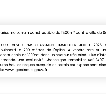
arissime térrain constructible de 1800m² centre ville de S
Doulchard
XXXXX VENDU PAR CHASSAIGNE IMMOBILIER JUILLET 2026 
oulchard, à 200 mètres de l'église. A vendre rare et uni
onstructible de 1800m² dans un secteur très prisé... Plus d'in
emande. Une exclusivité Chassaigne Immobilier. Ref: 1497 P
uros hai. Les risques auxquels ce terrain est exposé sont disp
ite www. géorisque. gouv. fr