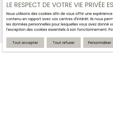
LE RESPECT DE VOTRE VIE PRIVÉE 
Nous utilisons des cookies afin de vous offrir une expérien
contenu en rapport avec vos centres d'intérêt. Ils nous perm
les données personnelles pour lesquelles vous avez donné vo
l'exception des cookies essentiels à son fonctionnement. Pou
Tout accepter
Tout refuser
Personnaliser
JE RECHERCHE UN BIEN
Vente maison Bourges (18000)
Vente maison Saint-Amand-Montrond (18200)
Vente maison Saint-Florent-sur-Cher (18400)
Vente immeuble Bourges (18000)
Vente maison Vierzon (18100)
Vente maison Mehun-sur-Yèvre (18500)