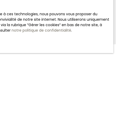
ace à ces technologies, nous pouvons vous proposer du
vivialité de notre site internet. Nous utiliserons uniquement
 la rubrique ″Gérer les cookies″ en bas de notre site, à
nsulter
notre politique de confidentialité
.
INFORMATIONS
Nos honoraires
Mentions légales
Politique de confidentialité
Plan du site
Gérer les cookies
Propulsé par