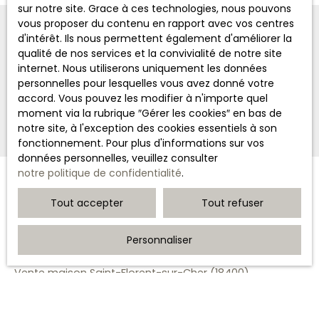
de Vierzon.
sur notre site. Grace à ces technologies, nous pouvons
Bois de 20ha29a40ca
vous proposer du contenu en rapport avec vos centres
avec chênes
d'intérêt. Ils nous permettent également d'améliorer la
CHASSAIGNE IMMOBILIER
(pédonculé et sessile)
qualité de nos services et la convivialité de notre site
+33 6 03 43 50 57
dominance de bois
internet. Nous utiliserons uniquement les données
moyen à gros,
personnelles pour lesquelles vous avez donné votre
présence de charmes,
accord. Vous pouvez les modifier à n'importe quel
Nous contacter
châtaigniers, aulnes
moment via la rubrique ″Gérer les cookies″ en bas de
et quelques merisiers.
notre site, à l'exception des cookies essentiels à son
Capital sur pied
fonctionnement. Pour plus d'informations sur vos
conséquent, avec
données personnelles, veuillez consulter
potentiel d'avenir,
notre politique de confidentialité
.
proche d'un chemin
JE RECHERCHE UN BIEN
de commune
Tout accepter
Tout refuser
facilitant l'accès et le
stockage du bois.
Vente maison Bourges (18000)
Personnaliser
EXCLUSIVITE
Vente maison Saint-Amand-Montrond (18200)
CHASSAIGNE
IMMOBILIER
Vente maison Saint-Florent-sur-Cher (18400)
REF: 1480 PRIX: 296800
Vente immeuble Bourges (18000)
euros hai dont 6% de
Vente maison Vierzon (18100)
frais d'agence charge