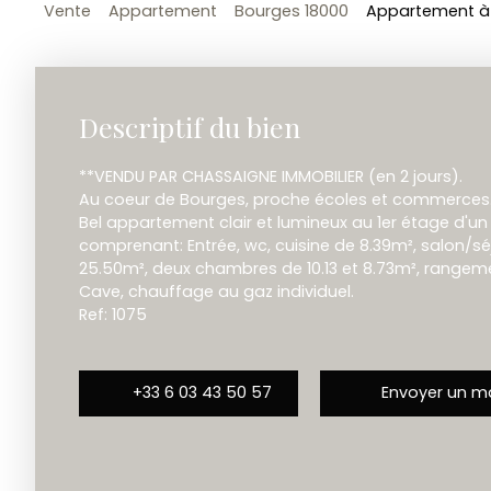
Vente
Appartement
Bourges 18000
Appartement à 
Descriptif du bien
**VENDU PAR CHASSAIGNE IMMOBILIER (en 2 jours).
Au coeur de Bourges, proche écoles et commerces
Bel appartement clair et lumineux au 1er étage d'u
comprenant: Entrée, wc, cuisine de 8.39m², salon/
25.50m², deux chambres de 10.13 et 8.73m², rangemen
Cave, chauffage au gaz individuel.
Ref: 1075
+33 6 03 43 50 57
Envoyer un ma