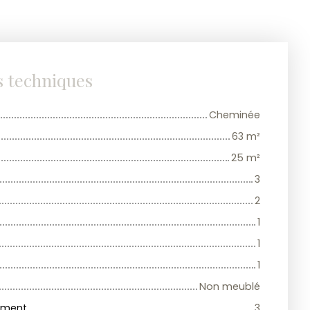
s techniques
Cheminée
63
m²
25
m²
3
2
1
1
1
Non meublé
iment
3