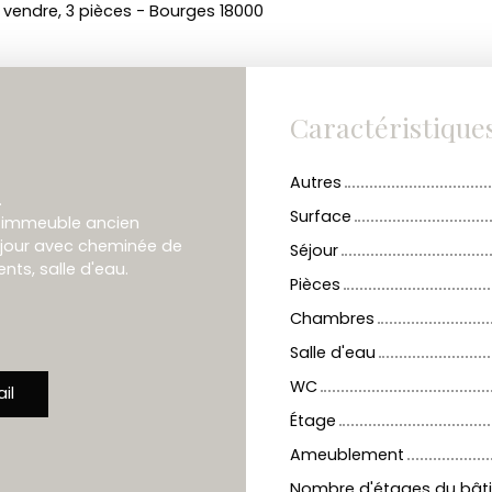
vendre, 3 pièces - Bourges 18000
Caractéristique
Autres
.
Surface
n immeuble ancien
séjour avec cheminée de
Séjour
ts, salle d'eau.
Pièces
Chambres
Salle d'eau
WC
il
Étage
Ameublement
Nombre d'étages du bât