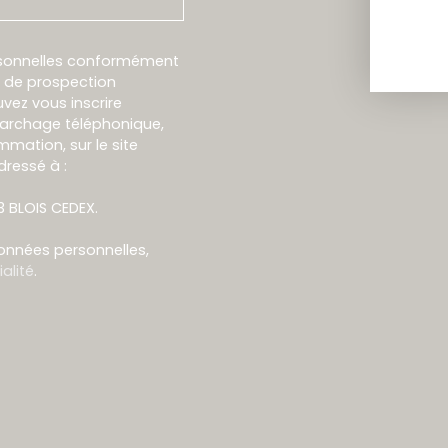
rsonnelles conformément
et de prospection
vez vous inscrire
marchage téléphonique,
mmation, sur le site
dressé à :
13 BLOIS CEDEX.
données personnelles,
alité
.