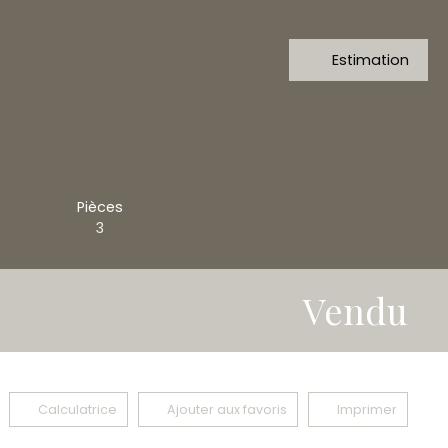
Estimation
Pièces
3
Vendu
Calculatrice
Ajouter aux favoris
Imprimer