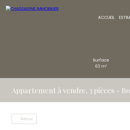
ACCUEIL
ESTI
Surface
63
m²
Appartement à vendre, 3 pièces - B
Retour