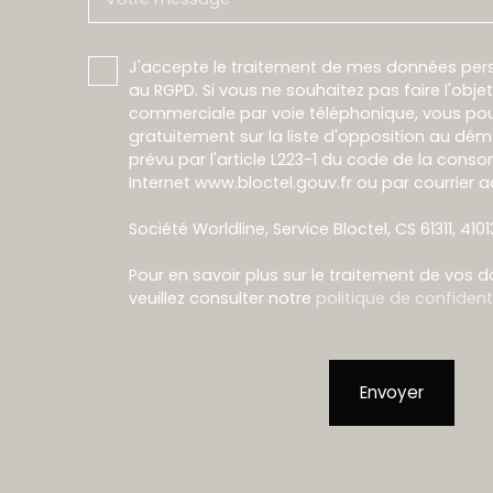
J'accepte le traitement de mes données pe
au RGPD. Si vous ne souhaitez pas faire l'obj
commerciale par voie téléphonique, vous pou
gratuitement sur la liste d'opposition au dé
prévu par l'article L223-1 du code de la conso
Internet www.bloctel.gouv.fr ou par courrier a
Société Worldline, Service Bloctel, CS 61311, 410
Pour en savoir plus sur le traitement de vos 
veuillez consulter notre
politique de confidenti
Envoyer