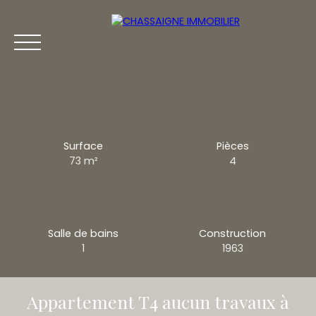
Surface
Pièces
73
m²
4
ACCUEIL
ESTIMATION
VENTE
LOCATION
VENDUS
AGE
Salle de bains
Construction
Estimation
1
1963
Appartement T4 aucun travaux à