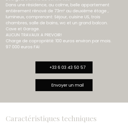
Dans une résidence, au calme, belle appartement
entièrement rénové de 73m² au deuxième étage ,
lumineux, comprenant: Séjour, cuisine US, trois
chambres, salle de bains, wc et un grand balcon.
Cave et Garage.
AUCUN TRAVAUX A PREVOIR!
Charge de copropriété: 100 euros environ par mois.
97 000 euros FAI
+33 6 03 43 50 57
Envoyer un mail
Caractéristiques techniques