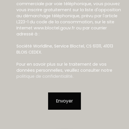
commerciale par voie téléphonique, vous pouvez
vous inscrire gratuitement sur la liste d'opposition
au démarchage téléphonique, prévu par l'article
L223-1 du code de la consommation, sur le site
Internet www.bloctel.gouv.fr ou par courrier
adressé à :
Société Worldline, Service Bloctel, CS 61311, 41013
BLOIS CEDEX.
Pour en savoir plus sur le traitement de vos
données personnelles, veuillez consulter notre
politique de confidentialité
.
Envoyer