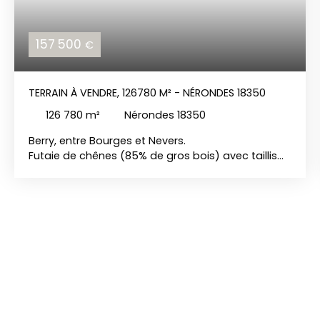
157 500
€
TERRAIN À VENDRE, 126780 M² - NÉRONDES 18350
126 780
m²
Nérondes 18350
Berry, entre Bourges et Nevers.
Futaie de chênes (85% de gros bois) avec taillis
de charme dense de 12ha67a80ca.
Prix: 157 500 euros hai, REF:1514
Les risques auxquels ce bien est exposé sont
disponible sur le www. georisque. gouv. fr