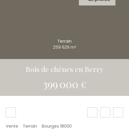
Terrain
259 629
m²
Bois de chênes en Berry
399 000
€
Vente
Terrain
Bourges 18000