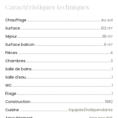
Caractéristiques techniques
Chauffage
Au sol
Surface
102
m²
Séjour
38
m²
Surface balcon
6
m²
Pièces
4
Chambres
3
Salle de bains
1
Salle d'eau
1
WC
1
Étage
1
Construction
1982
Cuisine
Equipée/Indépendante
Ameublement
Non meublé