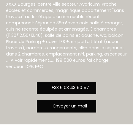
XXXX Bourges, centre ville secteur Avaricum. Proche
écoles et commerces, magnifique appartement "sans
travaux" au 1er étage d'un immeuble récent
comprenant: Séjour de 38m²avec coin salle à manger,
cuisine récente équipée et aménagée, 3 chambres
(11.30/12.50/12.40), salle de bains et douche, wc, balcon.
Place de Parking + cave. LES +: en parfait état (aucun
travaux), nombreux rangements, clim dans le séjour et
dans 2 chambres, emplacement n°1, parking, ascenseur
.... A voir rapidement...... 199 500 euros fai charge
vendeur. DPE: E+C
+33 6 03 43 50 57
Envoyer un mail