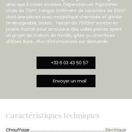
ainsi que 3 caves voutées. Dépendances: Pigeonnier,
chais de 75m², hangar, bâtiment de caractère de 55m²
dont une pièces avec magnifique cheminée et grenier
aménageable, boxes... Terrain de 7500m² environ en
prairie. Parfait pour amoureux des veilles pierres ayant
un projet de maison de famille, gîtes ou chambres
d'hÈtes. Rare... Plus d'informations sur demande.
+33 6 03 43 50 57
Envoyer un mail
Caractéristiques techniques
Chauffage
Electrique