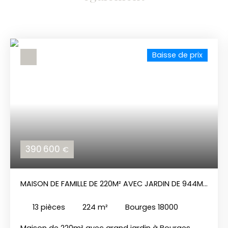
Baisse de prix
390 600
€
MAISON DE FAMILLE DE 220M² AVEC JARDIN DE 944M²
À BOURGES.
13
pièces
224
m²
Bourges 18000
Maison de 220m² avec grand jardin à Bourges.