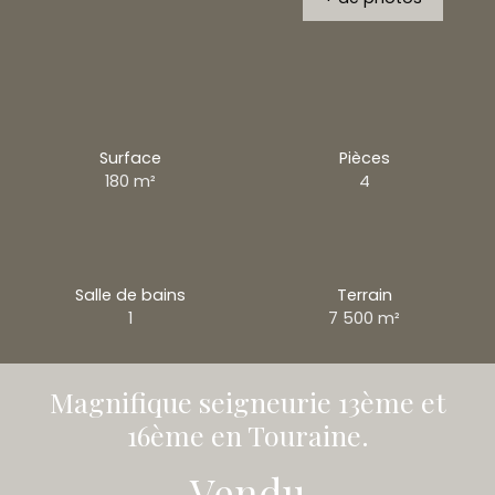
Surface
Pièces
180
m²
4
Salle de bains
Terrain
1
7 500
m²
Magnifique seigneurie 13ème et
16ème en Touraine.
Vendu