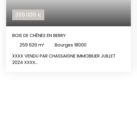
399 000
€
BOIS DE CHÊNES EN BERRY
259 629
m²
Bourges 18000
XXXX VENDU PAR CHASSAIGNE IMMOBILIER JUILLET
2024 XXXX
Berry, dans le département du Cher à 25 mns à
l'Est de Bourges.
Magnifique futaie de 26ha, chênes sessile et
pédonculé avec également quelques alisiers,
merisiers et charmes.
Le peuplement est régularisé dans la catégorie
des bois moyen et gros bois à 70%.
Belle chasse au sangliers/chevreuils.
Rare dans le secteur à la vente.
399 000 euros HAI dont 5% de frais d'agence à la