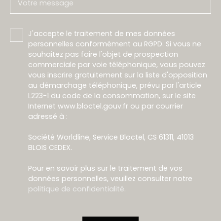
Votre message
J'accepte le traitement de mes données
personnelles conformément au RGPD. Si vous ne
souhaitez pas faire l'objet de prospection
commerciale par voie téléphonique, vous pouvez
vous inscrire gratuitement sur la liste d'opposition
au démarchage téléphonique, prévu par l'article
L223-1 du code de la consommation, sur le site
Internet www.bloctel.gouv.fr ou par courrier
adressé à :
Société Worldline, Service Bloctel, CS 61311, 41013
BLOIS CEDEX.
Pour en savoir plus sur le traitement de vos
données personnelles, veuillez consulter notre
politique de confidentialité
.