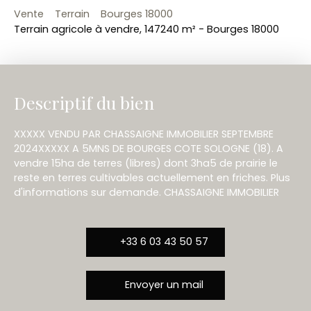
Vente
Terrain
Bourges 18000
Terrain agricole à vendre, 147240 m² - Bourges 18000
Descriptif du bien
XXXXX VENDU PAR CHASSAIGNE IMMOBILIER SEPTEMBRE
2024XXXXX A 5MNS DE BOURGES COTE SOLOGNE (18). A
vendre 15ha de terres (libres) dont 3ha5 de prairie le
reste en terres cultivables actuellement en friches. Plus
d'informations sur demande. CHASSAIGNE IMMOBILIER
+33 6 03 43 50 57
Envoyer un mail